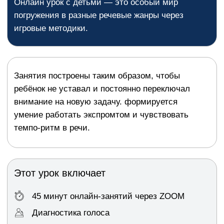
внимание на новую задачу. формируется
умение работать экспромтом и чувствовать
темпо-ритм в речи.
Этот урок включает
45 минут онлайн-занятий через ZOOM
Диагностика голоса
Учебные материалы для скачивания
Индивидуальные рекомендации педагога
Домашнее задание в медиа-формате
Чему вы научитесь
Изучаем телевизионную
и радиожурналистику, технику речи, актерское
мастерство в речи, искусство презентации,
основы видеоблогинга и создание подкастов.
Творческие домашние задания в аудио и
видеоформате после каждого урока