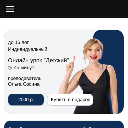
до 16 лет
Индивидуальный
Онлайн урок "Детский"
45 минут
преподаватель
Ольга Сосина
2000 р.
Купить в подарок
Онлайн урок с детьми — это особый мир
погружения в разные речевые жанры через
игровые методики.
Занятия построены таким образом, чтобы
ребёнок не уставал и постоянно переключал